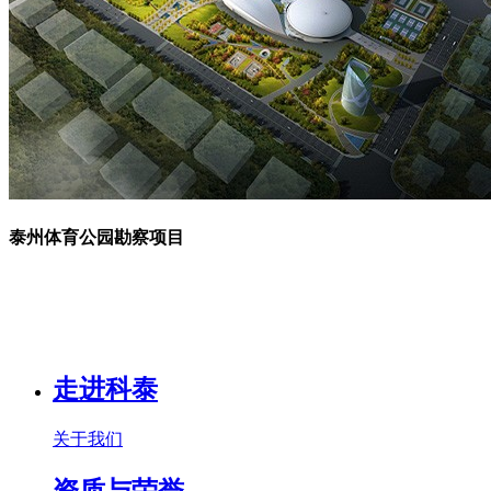
泰州体育公园勘察项目
走进科泰
关于我们
资质与荣誉