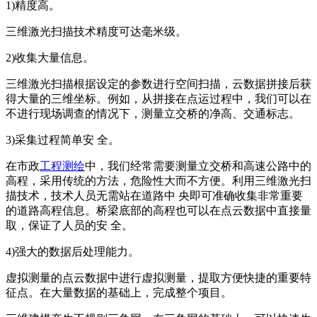
1)精度高。
三维激光扫描技术精度可达毫米级。
2)收集大量信息。
三维激光扫描根据设定的参数进行空间扫描，云数据拼接后获
得大量的三维坐标。例如，从拼接在点运过程中，我们可以在
不进行现场调查的情况下，测量立交桥的净高、交通标志。
3)采集过程简单安 全。
在市政
工程测绘
中，我们经常需要测量立交桥和高速公路中的
高程，采用传统的方法，危险性大而不方便。利用三维激光扫
描技术，技术人员无需站在道路中 央即可准确收集非常重要
的道路高程信息。桥梁底部的高程也可以在点云数据中直接量
取，保证了人员的安 全。
4)强大的数据后处理能力。
虚拟测量的点云数据中进行虚拟测量，提取方便快捷的重要特
征点。在大量数据的基础上，完成整个项目。