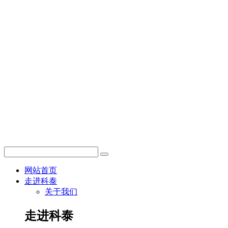
网站首页
走进科泰
关于我们
走进科泰