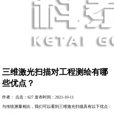
三维激光扫描对工程测绘有哪
些优点？
作者： 点击：627 发布时间：2021-10-11
与传统测量相比，我们可以看到三维激光扫描具有以下优点：