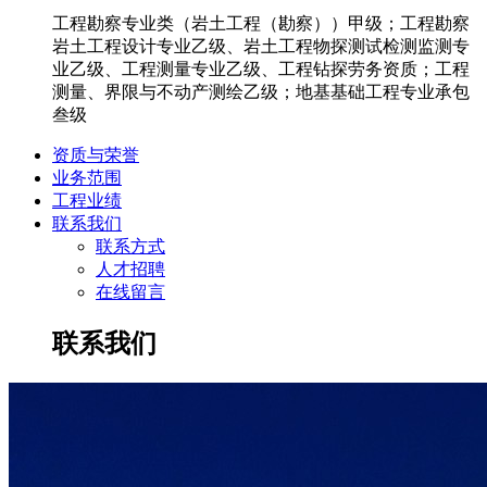
工程勘察专业类（岩土工程（勘察））甲级；工程勘察
岩土工程设计专业乙级、岩土工程物探测试检测监测专
业乙级、工程测量专业乙级、工程钻探劳务资质；工程
测量、界限与不动产测绘乙级；地基基础工程专业承包
叁级
资质与荣誉
业务范围
工程业绩
联系我们
联系方式
人才招聘
在线留言
联系我们