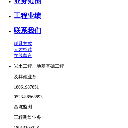
业务范围
工程业绩
联系我们
联系方式
人才招聘
在线留言
岩土工程、地基基础工程
及其他业务
18061987851
0523-86568893
基坑监测
工程测绘业务
18913105328